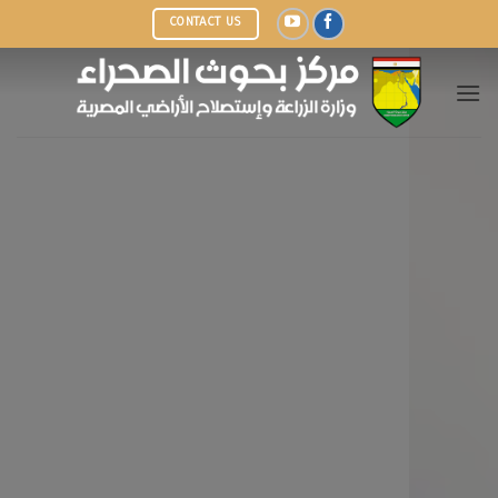
Ski
CONTACT US
t
conten