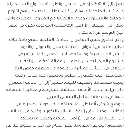
تصل إلى 20000 جزء في المليون، ونظرا لتعدد أنواع الساليكورنيا
والعائلات المنحدرة منها فإن ذلك يتطلب البحث في أهم الأنواع
المحلية والمستوردة ومدى ملائمتها مع الظروف المصرية والتي
تمكن من استغلال الأراضي الهامشية الموجودة بكثرة في مصر
حين التوسع في إنتاجها .
وذكر الدكتور حسن الشاعر أن النباتات الملحية تتمتع بإمكانيات
تجارية عالية في أسواق الأغذية للإنسان والحيوان، والأدوية
البشرية والبيطرية ومستحضرات التجميل، كما استعرض
مشروع المركز لتحسين نظم الزراعة القائمة على زراعة نباتات
الأعلاف في البيئات المتأثرة بالملوحة في منطقة حوض البحر
المتوسط، حيث يهدف إلى تطوير وتحسين ممارسات زراعية
جديدة مستدامة وصديقة للبيئة، مشيراً إلى أن الجانب المصري
قام بزراعة نباتات الأعلاف المتحملة للملوحة، وتعظيم الاستفادة
منها في منطقة الساحل الشمالي الغربي .
وأوضح شوقي أنه نظرا لما يمتلكه مركز بحوث الصحراء من
إمكانيات وخبرات في زراعة نبات الساليكورنيا وغيره من النباتات
التي تصلح للزراعة في الأراضي الملحية وكذلك ما يمتلكه
الصندوق الإفريقي لمقاومة تغير المناخ من خبرات تكنولوجية في