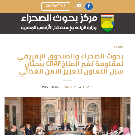
Ski
CONTACT US
t
conten
NEWS
بحوث الصحراء والصندوق الإفريقي
لمقاومة تغير المناخCRAF يبحثان
سبل التعاون لتعزيز الأمن الغذائي
POSTED ON
2024-10-21
BY
ADMIN