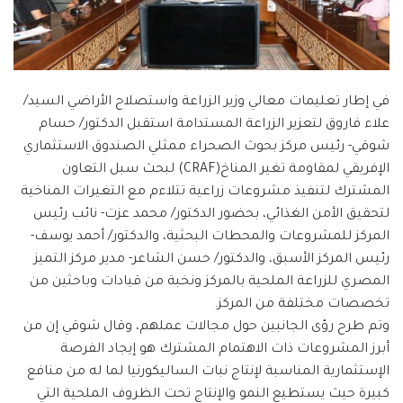
في إطار تعليمات معالي وزير الزراعة واستصلاح الأراضي السيد/
علاء فاروق لتعزير الزراعة المستدامة استقبل الدكتور/ حسام
شوقي- رئيس مركز بحوث الصحراء ممثلي الصندوق الاستثماري
الإفريقي لمقاومة تغير المناخ(CRAF) لبحث سبل التعاون
المشترك لتنفيذ مشروعات زراعية تتلاءم مع التغيرات المناخية
لتحقيق الأمن الغذائي، بحضور الدكتور/ محمد عزت- نائب رئيس
المركز للمشروعات والمحطات البحثية، والدكتور/ أحمد يوسف-
رئيس المركز الأسبق، والدكتور/ حسن الشاعر- مدير مركز التميز
المصري للزراعة الملحية بالمركز ونخبة من قيادات وباحثين من
تخصصات مختلفة من المركز.
وتم طرح رؤى الجانبين حول مجالات عملهم، وقال شوقي إن من
أبرز المشروعات ذات الاهتمام المشترك هو إيجاد الفرصة
الإستثمارية المناسبة لإنتاج نبات الساليكورنيا لما له من منافع
كبيرة حيث يستطيع النمو والإنتاج تحت الظروف الملحية التي