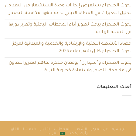
بحوث الصحراء يستعرض إنجازات وحدة الاستشعار من البعد في
تحليل التغيرات في الغطاء النباتي لدعم جهود مكافحة التصحر
بحوث الصحراء يبحث تطوير أداء المحطات البحثية وتعزيز دورها
في التنمية الزراعية
حصاد الأنشطة البحثية والإرشادية والخدمية والميدانية لمركز
بحوث الصحراء خلال شهر يوليه 2026
بحوث الصحراء و”سيدارى” يوقعان مذكرة تفاهم لتعزيز التعاون
في مكافحة التصحر واستعادة خصوبة التربة
أحدث التعليقات
الرئيسية
عن المركز
الشُعب
المحطات
الأخبار
خدماتنا
الفاو
رأيك يهمنا
العربية