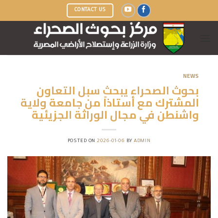
Ski
CONTACT US
t
conten
NEWS
بحوث الصحراء يبحث سبل التعاون
المشترك مع أستاذاً من جامعة ولاية
واشنطن في مجال الوراثة الجزيئية
POSTED ON
2026-01-06
BY
ADMIN