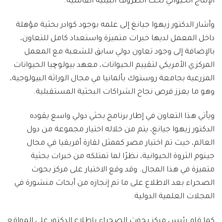
الإنتاج الحيواني تحت الظروف البيئية القاسية.
وأشار الدكتور زيهوا جيانغ إلى علمه بوجود كوادر بحثية مؤهلة
داخل المعمل لديها خبرات متميزة واستعداد كامل للتعاون،
بالإضافة إلى وجود تعاون دولي سابق للشعبة مع المعمل
المركزي الأمريكي لتقييم الحيوانات، معهد بيولوچيا الحيوانات
المزرعية بجامعة روستوك بألمانيا في مجال الوراثة البيولوجية،
وهو ما يعزز فرص نجاح الشراكات البحثية المستقبلية.
ويأتي هذا التعاون في إطار برنامج بحثي دولي واسع يقوده
الدكتور زيهوا جيانغ، يتم من خلاله اختيار مجموعة من دول
العالم، حيث تم اختيار مصر كممثل لقارة أفريقيا في مجال
جينوم الثروة الحيوانية، نظرًا لما تمتلكه من خبرات بحثية
متميزة في هذا المجال. وقد وقع الاختيار على مركز بحوث
الصحراء بعد الاطلاع على ما تم إنجازه من أبحاث منشورة في
المجلات العلمية الدولية.
كما قام رئيس مركز بحوث الصحراء بإطلاع الدكتور على المواقع