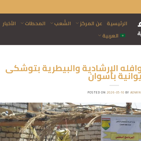
الرئيسية
عن المركز
الشُعب
المحطات
الأخبار
العربية
افله الإرشادية والبيطرية بتوشكى
يوانية بأسوان
POSTED ON
2026-05-10
BY
ADMIN