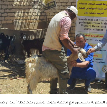
ل البيطرية بالتنسيق مع محطة بحوث توشكى بمحافظة أسوان ض