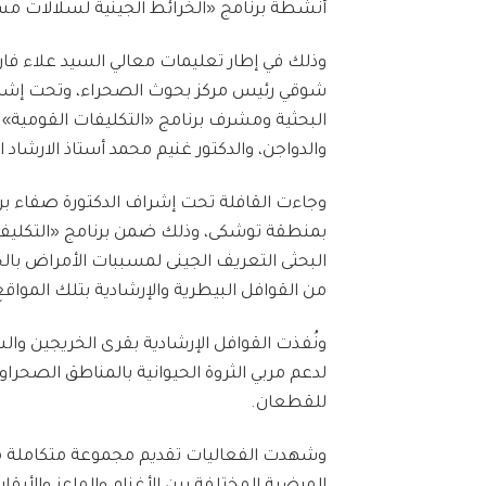
أنشطة برنامج «الخرائط الجينية لسلالات مس
وذلك في إطار تعليمات معالي السيد علاء فارو
شوقي رئيس مركز بحوث الصحراء، وتحت إشرا
البحثية ومشرف برنامج «التكليفات القومية» ،
والدواجن، والدكتور غنيم محمد أستاذ الارشاد 
وجاءت القافلة تحت إشراف الدكتورة صفاء بر
بمنطقة توشكى، وذلك ضمن برنامج «التكليفا
البحثى التعريف الجينى لمسببات الأمراض با
من القوافل البيطرية والإرشادية بتلك الموا
ونُفذت القوافل الإرشادية بقرى الخريجين و
لدعم مربي الثروة الحيوانية بالمناطق الصحراو
للقطعان.
وشهدت الفعاليات تقديم مجموعة متكاملة من