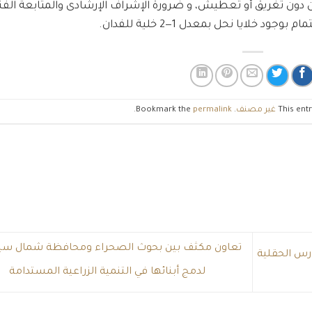
ان دون تغريق أو تعطيش، و ضرورة الإشراف الإرشادى والمتابعة الفن
د خلايا نحل بمعدل 1—2 خلية للفدان.
This ent
غير مصنف
. Bookmark the
permalink
.
تعاون مكثف بين بحوث الصحراء ومحافظة شمال سين
س الحقلية
لدمج أبنائها في التنمية الزراعية المستدامة