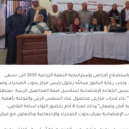
فى إطار توجيهات السيد القصير وزير الزراعة واستصلاح الاراضي وإستراتيجية التنمية الزراعية 2030 التى تسعى
ية، وتحت رعاية الدكتور عبدالله زغلول-رئيس مركز بحوث الصحراء، و
لتحسين الكفاءة الإقتصادية لسلاسل قيمة المحاصيل الزيتية –بمنطق
ان” بناء قدرات مزارعى محصول عباد الشمس الزيتى والتوعية بأهمية
الزراعة التعاقدية”تحت شعار” الزراعة التعاقدية أمان وضمان” وذلك لمدة 4 أيام بحضور اللواء اسامة القاضي-
ت الإقتصادية بمركز بحوث الصحراء والإجتماعية وبالتعاون مع مركز