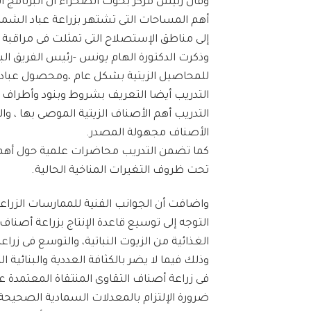
وقال رئيس مركز بحوث الصحراء ان البرنامج 
أهم المساحات التى تشتهر بزراعة عباد الشمس 
إلى مناطق الإستصلاح التى تمثلت فى مراقب
وذكرت الدكتورة الهام يونس -رئيس الفريق البح
للمحاصيل الزيتية بشكل عام ،ومحصول عباد
التدريب أيضا التعريف بشروط وبنود وأطراف ال
التدريب أهم الأصناف الزيتية الموصى بها ، وا
الأصناف مجهولة المصدر.
كما تضمن التدريب محاضرات علمية حول أهم ا
تحت ظروف التغيرات المناخية الحالية.
واضافت أن الجوانب الفنية للممارسات الزراعي
التوجه إلى توسيع قاعدة الإنتاج بزراعة أصنا
الغذائية من الزيوت النباتية، والتوسع فى زر
وذلك فيما لا يضر بالكثافة العددية والبنائية
فى زراعة أصناف التقاوى المنتقاة المعتمدة عل
ضرورة الإلتزام بالمعدلات السمادية الصحيحة