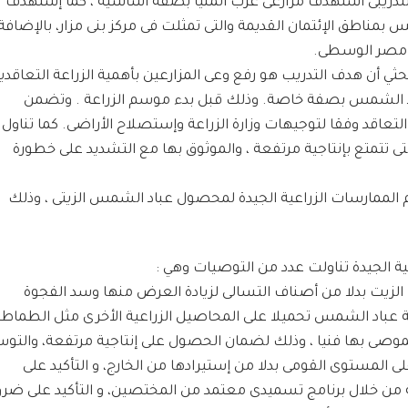
التدريبى استهدف مزارعى غرب المنيا بصفة أساسية ، كما إستهدف
بمناطق الإئتمان القديمة والتى تمثلت فى مركز بنى مزار، بالإضافة
ة مصر الوسطى.
ثي أن هدف التدريب هو رفع وعى المزارعين بأهمية الزراعة التعاقدي
 الشمس بصفة خاصة. وذلك قبل بدء موسم الزراعة . وتضمن
تعاقد وفقا لتوجيهات وزارة الزراعة وإستصلاح الأراضى. كما تناول
لتى تتمتع بإنتاجية مرتفعة ، والموثوق بها مع التشديد على خطورة
لممارسات الزراعية الجيدة لمحصول عباد الشمس الزيتى ، وذلك
ة الجيدة تناولت عدد من التوصيات وهي :
ف الزيت بدلا من أصناف التسالى لزيادة العرض منها وسد الفجوة
اعة عباد الشمس تحميلا على المحاصيل الزراعية الأخرى مثل الطماطم
 الموصى بها فنيا ، وذلك لضمان الحصول على إنتاجية مرتفعة، والتو
ى المستوى القومى بدلا من إستيرادها من الخارج، و‏ التأكيد على
 من خلال برنامج تسميدى معتمد من المختصين، و ‏التأكيد على ضرو