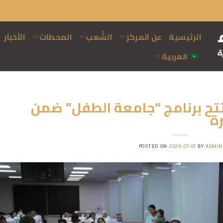
الرئيسية
عن المركز
الشُعب
المحطات
الأخبار
العربية
تح برنامج “جامعة الطفل” ضمن
ة
POSTED ON
2026-07-01
BY
ADMIN