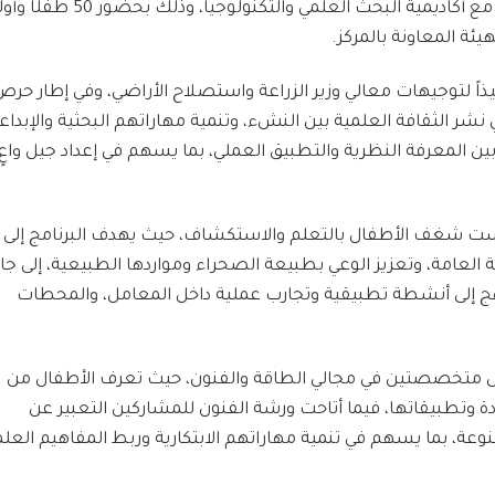
الذي ينظمه المركز في إطار بروتوكول التعاون مع أكاديمية البحث العلمي والتكنولوجيا، 
يئة المعاونة بالمركز.
يذاً لتوجيهات معالي وزير الزراعة واستصلاح الأراضي، وفي إطار حرص
شر الثقافة العلمية بين النشء، وتنمية مهاراتهم البحثية والإبداعي
ين المعرفة النظرية والتطبيق العملي، بما يسهم في إعداد جيل واعٍ
كست شغف الأطفال بالتعلم والاستكشاف، حيث يهدف البرنامج إلى
ة العامة، وتعزيز الوعي بطبيعة الصحراء ومواردها الطبيعية، إلى جا
ج إلى أنشطة تطبيقية وتجارب عملية داخل المعامل، والمحطات
ل متخصصتين في مجالي الطاقة والفنون، حيث تعرف الأطفال من
ة وتطبيقاتها، فيما أتاحت ورشة الفنون للمشاركين التعبير عن
عة، بما يسهم في تنمية مهاراتهم الابتكارية وربط المفاهيم العلم