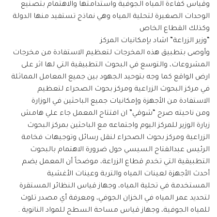
وقياس كفاءة المياه الجوفية واستدامتها والاهتمام بتصنيع
الوحدات الصغيرة لتحلية المياه وهي نماذج تستفيد منها الدولة
وكذلك القطاع الخاص
“وزير الزراعة” اشاد بإمكانيات المركز
وأوصى بتطبيق هذه المخرجات لتعظيم الاستفادة من مخرجات
المشروعات، والتوسع في البحوث التطبيقية التي لها اثر على
ارض الواقع كما وجه بتوحيد الجهود بين جميع المعامل المماثلة
في مركز البحوث الزراعية ومركز بحوث الصحراء لتعظيم
الاستفادة من الأجهزة وإمكانيات جميع الباحثين في الوزارة
ومن ناحيته صرح “شوقي” ان افتتاح المعمل جاء علي هامش
زيارة الوزير للمركز اليوم واجتماعه مع الباحثين بمركز البحوث
الزراعية ومركز بحوث الصحراء لنقل رسائل وتوجيهات فخامة
الرئيس عبدالفتاح السيسي حول ضرورة الاهتمام بالبحوث
التطبيقية التي تخدم قطاع الزراعة، موضحاً أن المعمل يضم
أحدث الأجهزة لعينات المياه والتربة وعينات الأغشية
المستخدمة في تحلية المياه، وجهاز قياس النظائر المستقرة
لتحديد عمر المياه في الخزان الجوفي، ومعرفة أي مصدر تلوث
للمياه الجوفية، وجهاز قياس مساحة السطح للمواد النانوية .