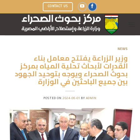
Ski
CONTACT US
t
conten
NEWS
وزير الزراعة يفتتح معامل بناء
القدرات لأبحاث تحلية المياه بمركز
بحوث الصحراء ويوجه بتوحيد الجهود
بين جميع الباحثين في الوزارة
POSTED ON
2024-06-01
BY
ADMIN