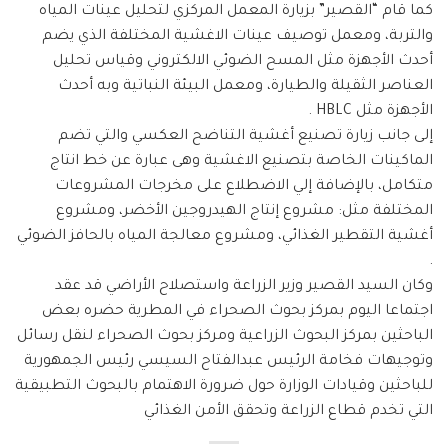
كما قام “القصير” بزيارة المعمل المركزي لتحليل عينات المياه
والتربة، ومعمل توصيف عينات الاغشية المختلفة الذي يضم
أحدث الأجهزة مثل المسح الضوئي الالكتروني وقياس تحليل
العناصر الثقيلة والطيارة، ومعمل البيئة النباتية وبه أحدث
الأجهزة مثل HBLC .
إلى جانب زيارة تصنيع أغشية التناضح العكسي والتي تضم
الماكينات الخاصة بتصنيع الاغشية وهى عبارة عن خط انتاج
متكامل، بالإضافة إلي الاضطلاع على مخرجات المشروعات
المختلفة مثل: مشروع إنتاج الهيدروجين الأخضر، ومشروع
أغشية التقطير الغذائي، ومشروع معالجة المياه بالحافز الضوئي
.
وكان السيد القصير وزير الزراعة واستصلاح الأراضي قد عقد
اجتماعا اليوم بمركز بحوث الصحراء في المطرية حضره بعض
الباحثين بمركز البحوث الزراعية ومركز بحوث الصحراء لنقل رسائل
وتوجيهات فخامة الرئيس عبدالفتاح السيسي رئيس الجمهورية
للباحثين وقيادات الوزارة حول ضرورة الاهتمام بالبحوث التطبيقية
التي تخدم قطاع الزراعة وتحقق الأمن الغذائي