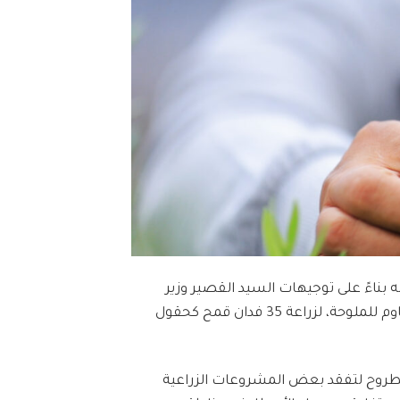
 بناءً على توجيهات السيد القصير وزير
الزراعة قام رئيس محطة بحوث سيوة بتوزيع 70 شكارة تقاوي قمح مقاوم للملوحة، لزراعة 35 فدان قمح كحقول
ظة مطروح لتفقد بعض المشروعات الزراعية