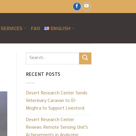
SERVICES
FAO
ENGLISH
RECENT POSTS
Desert Research Center Sends
Veterinary Caravan to El-
Moghra to Support Livestock
Desert Research Center
Reviews Remote Sensing Unit’s
Achievements in Analyzing