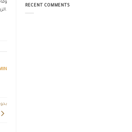
RECENT COMMENTS
الزراعات المطرية بمرسى مطروح ورأس الحكمة والنجيلة والضبعة والسلوم وسيدى براني لزراعة 4666 فدانًا.
MIN
بحوث