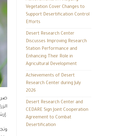
Vegetation Cover Changes to
Support Desertification Control
Efforts
Desert Research Center
Discusses Improving Research
Station Performance and
Enhancing Their Role in
Agricultural Development
Achievements of Desert
Research Center during July
2026
صرح 
Desert Research Center and
CEDARE Sign Joint Cooperation
إرشادية تحت إشراف مركز بحوث الصحراء.
Agreement to Combat
Desertification
وتجد