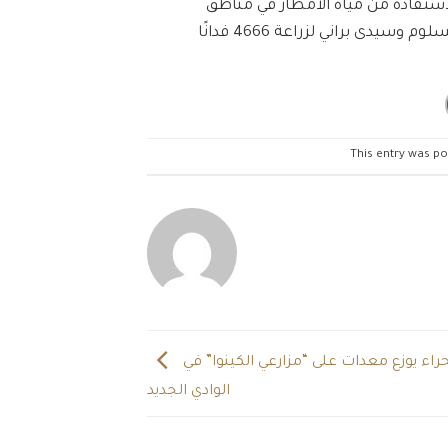
زيع 140 طنًا من تقاوي الشعير على 2333 مزارعًا للاستفادة من مياه الأمطار في مناطق
This entry was po
بحوث الصحراء يوزع معدات على “مزارعي الكينوا” في
الوادي الجديد